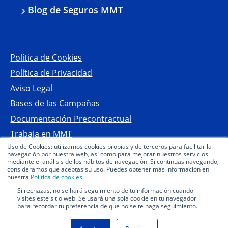
Blog de Seguros MMT
Política de Cookies
Política de Privacidad
Aviso Legal
Bases de las Campañas
Documentación Precontractual
Trabaja en MMT
Uso de Cookies: utilizamos cookies propias y de terceros para facilitar la
Preguntas frecuentes seguros
navegación por nuestra web, así como para mejorar nuestros servicios
mediante el análisis de los hábitos de navegación. Si continuas navegando,
Declaración de Accesibilidad
consideramos que aceptas su uso. Puedes obtener más información en
nuestra
Política de cookies
.
Copyright 2026 Mutua MMT Seguros
Si rechazas, no se hará seguimiento de tu información cuando
visites este sitio web. Se usará una sola cookie en tu navegador
para recordar tu preferencia de que no se te haga seguimiento.