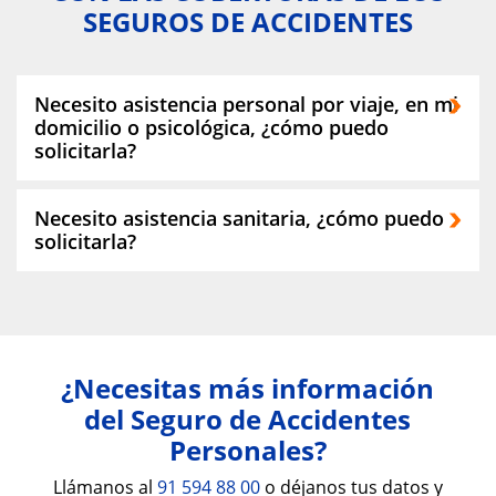
SEGUROS DE ACCIDENTES
Necesito asistencia personal por viaje, en mi
domicilio o psicológica, ¿cómo puedo
solicitarla?
Si necesitas asistencia personal en viaje, en tu
Necesito asistencia sanitaria, ¿cómo puedo
domicilio o psicológica llámanos al
91 060 70
solicitarla?
19
.
Si a causa de un accidente necesitas
asistencia, puedes hacer tu consulta médica
online o conocer una segunda opinión
médica llamando al
91 060 70 38
.
¿Necesitas más información
del Seguro de Accidentes
Personales?
Llámanos al
91 594 88 00
o déjanos tus datos y