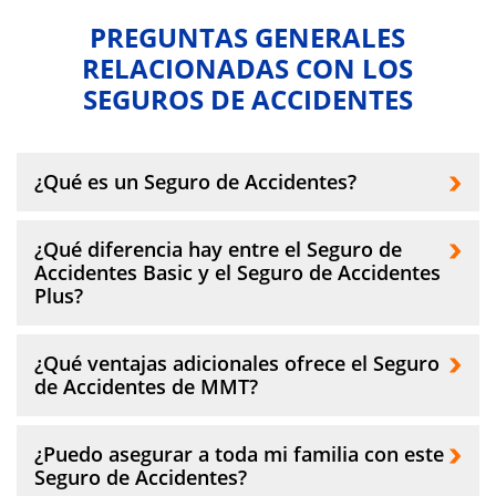
PREGUNTAS GENERALES
RELACIONADAS CON LOS
SEGUROS DE ACCIDENTES
¿Qué es un Seguro de Accidentes?
Un
Seguro de Accidentes
es un tipo de
¿Qué diferencia hay entre el Seguro de
seguro que ofrece coberturas financieras en
Accidentes Basic y el Seguro de Accidentes
caso de que el asegurado sufra un accidente
Plus?
que le cause invalidez o fallezca a causa de un
accidente.
La principal diferencia entre estas dos
¿Qué ventajas adicionales ofrece el Seguro
modalidades es que el
Seguro de Accidentes
de Accidentes de MMT?
Personales Basic
es una opción muy
económica que te ofrece unas coberturas y
El
Seguro de Accidentes
de MMT incluye
¿Puedo asegurar a toda mi familia con este
un capital asegurado más ajustado.
asistencia especializada en viaje, domiciliaria
Seguro de Accidentes?