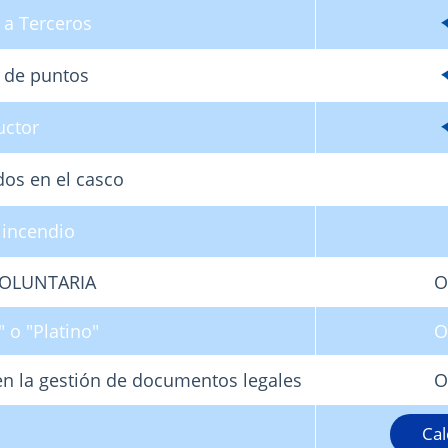
a Terceros
 de puntos
uctor
os en el casco
 incendio
 VOLUNTARIA
O
" o "Platino"
O
 en la gestión de documentos legales
O
Cal