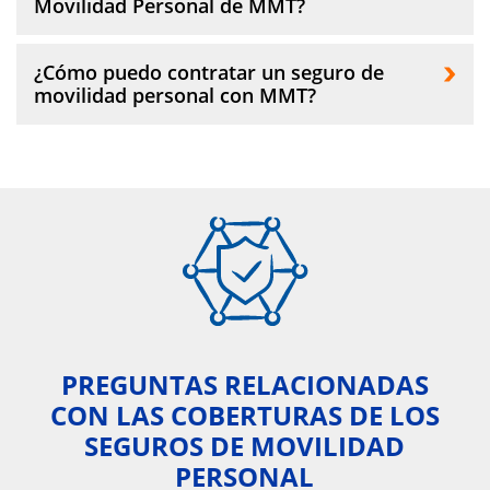
Personal:
Movilidad Personal de MMT?
conductor de bicicleta (eléctrica o no).
Seguro Standard
, que cubre la
Es importante porque garantiza que estés
El
Seguro de Movilidad Personal
de MMT es
¿Cómo puedo contratar un seguro de
cubierto ante imprevistos, ofreciendo
responsabilidad civil y ofrece defensa
multimodal, protegiéndote en diversas
movilidad personal con MMT?
tranquilidad y seguridad en tus
jurídica y reclamación de daños .
situaciones de movilidad.
desplazamientos diarios.
Seguro Standard Pro
, que además de
Además, puedes incluir a todas las personas
Puedes contratar un Seguro de Movilidad
cubrir la responsabilidad civil y ofrecer
que residan en tu mismo domicilio,
Personal con MMT llamando al
91 594 88 00
o
defensa jurídica y reclamación de daños,
ofreciendo una prima reducida y mayor
visitando nuestras oficinas.
incluye coberturas opcionales para
protección a un precio realmente asequible.
accidentes personales, como
fallecimiento por accidente e incapacidad
permanente absoluta.
PREGUNTAS RELACIONADAS
CON LAS COBERTURAS DE LOS
SEGUROS DE MOVILIDAD
PERSONAL