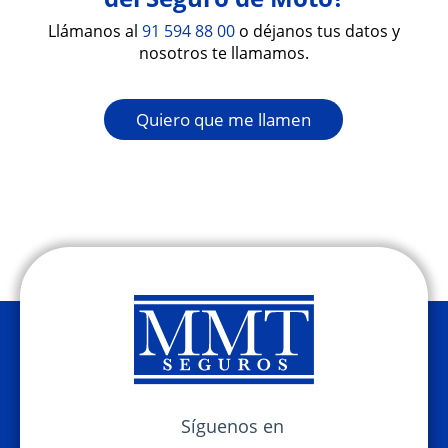
00.
También puedes visitarnos en alguna de
Llámanos al
91 594 88 00
o déjanos tus datos y
nuestras 17 oficinas y te atenderemos de
nosotros te llamamos.
manera ágil y personalizada, siempre de
Persona a Persona.
Quiero que me llamen
Síguenos en