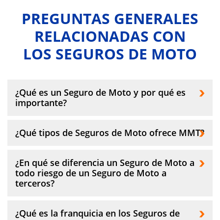
PREGUNTAS GENERALES
RELACIONADAS CON
LOS SEGUROS DE MOTO
¿Qué es un Seguro de Moto y por qué es
importante?
Un Seguro de Moto es una póliza que
¿Qué tipos de Seguros de Moto ofrece MMT?
proporciona cobertura financiera en caso de
accidentes, robos, daños a terceros y otros
En MMT te ofrecemos diversos Seguros de
¿En qué se diferencia un Seguro de Moto a
incidentes relacionados con el uso de tu
Moto para que elijas el que mejor se adapte a
todo riesgo de un Seguro de Moto a
motocicleta. Es importante porque te
tus necesidades. Nuestros seguros incluyen
terceros?
protege de pérdidas económicas
cobertura básica de responsabilidad civil
significativas y es obligatorio por ley para
obligatoria, así como opciones más
circular.
Un Seguro de Moto a terceros cubre los
¿Qué es la franquicia en los Seguros de
completas que cubren daños propios, robo,