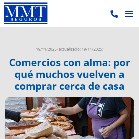
.
.
19/11/2025
(actualizado: 19/11/2025)
Comercios con alma: por
qué muchos vuelven a
comprar cerca de casa