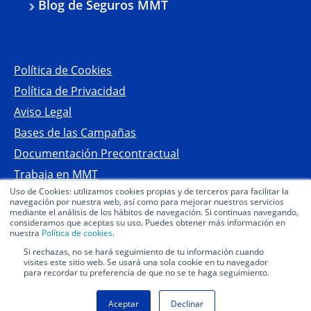
Blog de Seguros MMT
Política de Cookies
Política de Privacidad
Aviso Legal
Bases de las Campañas
Documentación Precontractual
Trabaja en MMT
Uso de Cookies: utilizamos cookies propias y de terceros para facilitar la
Preguntas frecuentes seguros
navegación por nuestra web, así como para mejorar nuestros servicios
mediante el análisis de los hábitos de navegación. Si continuas navegando,
Declaración de Accesibilidad
consideramos que aceptas su uso. Puedes obtener más información en
nuestra
Política de cookies
.
Copyright 2026 Mutua MMT Seguros
Si rechazas, no se hará seguimiento de tu información cuando
visites este sitio web. Se usará una sola cookie en tu navegador
para recordar tu preferencia de que no se te haga seguimiento.
Aceptar
Declinar