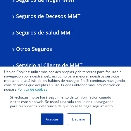
Seguros de Decesos MMT
Seguros de Salud MMT
Otros Seguros
Servicio al Cliente de MMT
Uso de Cookies: utilizamos cookies propias y de terceros para facilitar la
navegación por nuestra web, así como para mejorar nuestros servicios
Sobre MMT Seguros
mediante el análisis de los hábitos de navegación. Si continuas navegando,
consideramos que aceptas su uso. Puedes obtener más información en
nuestra
Política de cookies
.
Blog de Seguros MMT
Si rechazas, no se hará seguimiento de tu información cuando
visites este sitio web. Se usará una sola cookie en tu navegador
para recordar tu preferencia de que no se te haga seguimiento.
Aceptar
Declinar
Política de Cookies