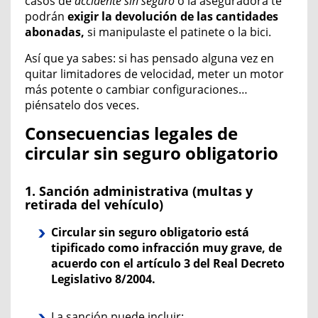
casos de
accidente sin seguro
o la aseguradora te
podrán
exigir
la
dev
olución de las cantidades
abonadas,
si manipulaste el patinete o la bici.
Así que ya sabes: si has pensado alguna vez en
quitar limitadores de velocidad, meter un motor
más potente o cambiar configuraciones…
piénsatelo dos veces.
Consecuencias legales de
circular sin seguro obligatorio
1. Sanción administrativa (multas y
retirada del vehículo)
Circular sin seguro obligatorio está
tipificado como infracción muy grave,
de
acuerdo con el artículo 3 del Real Decreto
Legislativo 8/2004.
La sanción puede incluir: