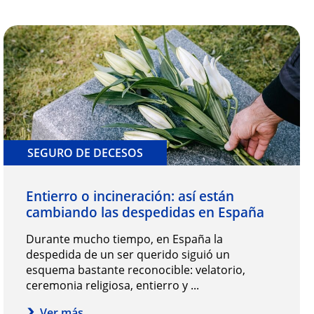
SEGURO DE DECESOS
Entierro o incineración: así están
cambiando las despedidas en España
Durante mucho tiempo, en España la
despedida de un ser querido siguió un
esquema bastante reconocible: velatorio,
ceremonia religiosa, entierro y ...
Ver más