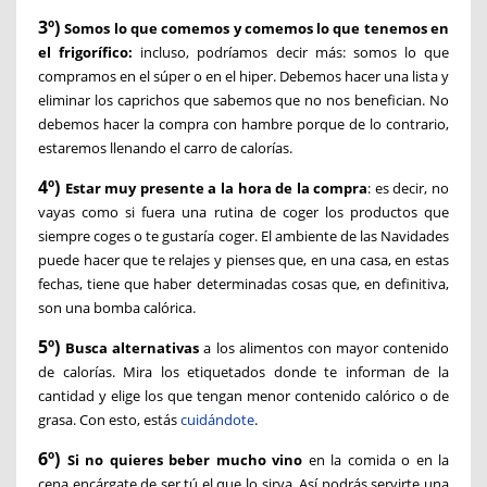
3º)
Somos lo que comemos y comemos lo que tenemos en
el frigorífico:
incluso, podríamos decir más: somos lo que
compramos en el súper o en el hiper. Debemos hacer una lista y
eliminar los caprichos que sabemos que no nos benefician. No
debemos hacer la compra con hambre porque de lo contrario,
estaremos llenando el carro de calorías.
4º)
Estar muy presente a la hora de la compra
: es decir, no
vayas como si fuera una rutina de coger los productos que
siempre coges o te gustaría coger. El ambiente de las Navidades
puede hacer que te relajes y pienses que, en una casa, en estas
fechas, tiene que haber determinadas cosas que, en definitiva,
son una bomba calórica.
5º)
Busca alternativas
a los alimentos con mayor contenido
de calorías. Mira los etiquetados donde te informan de la
cantidad y elige los que tengan menor contenido calórico o de
grasa. Con esto, estás
cuidándote
.
6º)
Si no quieres beber mucho vino
en la comida o en la
cena encárgate de ser tú el que lo sirva. Así podrás servirte una