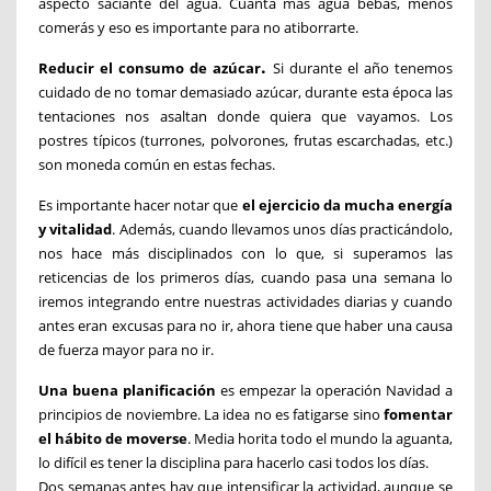
aspecto saciante del agua. Cuanta más agua bebas, menos
comerás y eso es importante para no atiborrarte.
.
Reducir el consumo de azúcar
Si durante el año tenemos
cuidado de no tomar demasiado azúcar, durante esta época las
tentaciones nos asaltan donde quiera que vayamos. Los
postres típicos (turrones, polvorones, frutas escarchadas, etc.)
son moneda común en estas fechas.
Es importante hacer notar que
el ejercicio da mucha energía
y vitalidad
. Además, cuando llevamos unos días practicándolo,
nos hace más disciplinados con lo que, si superamos las
reticencias de los primeros días, cuando pasa una semana lo
iremos integrando entre nuestras actividades diarias y cuando
antes eran excusas para no ir, ahora tiene que haber una causa
de fuerza mayor para no ir.
Una buena planificación
es empezar la operación Navidad a
principios de noviembre. La idea no es fatigarse sino
fomentar
el hábito de moverse
. Media horita todo el mundo la aguanta,
lo difícil es tener la disciplina para hacerlo casi todos los días.
Dos semanas antes hay que intensificar la actividad, aunque se