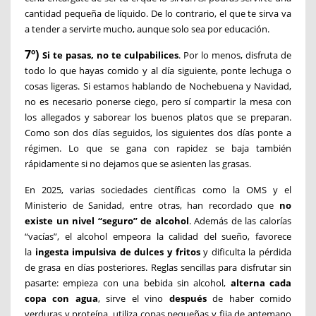
cantidad pequeña de líquido. De lo contrario, el que te sirva va
a tender a servirte mucho, aunque solo sea por educación.
7º)
Si te pasas, no te culpabilices
. Por lo menos, disfruta de
todo lo que hayas comido y al día siguiente, ponte lechuga o
cosas ligeras. Si estamos hablando de Nochebuena y Navidad,
no es necesario ponerse ciego, pero sí compartir la mesa con
los allegados y saborear los buenos platos que se preparan.
Como son dos días seguidos, los siguientes dos días ponte a
régimen. Lo que se gana con rapidez se baja también
rápidamente si no dejamos que se asienten las grasas.
En 2025, varias sociedades científicas como la
OMS
y el
Ministerio de Sanidad,
entre otras, han recordado que
no
existe un nivel “seguro” de alcohol
. Además de las calorías
“vacías”, el alcohol empeora la calidad del sueño, favorece
la
ingesta impulsiva de dulces y fritos
y dificulta la pérdida
de grasa en días posteriores. Reglas sencillas para disfrutar sin
pasarte: empieza con una bebida sin alcohol,
alterna cada
copa con agua
, sirve el vino
después
de haber comido
verduras y proteína, utiliza copas pequeñas y fija de antemano