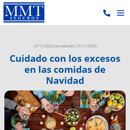
.
.
27/11/2025
(actualizado: 27/11/2025)
Cuidado con los excesos
en las comidas de
Navidad