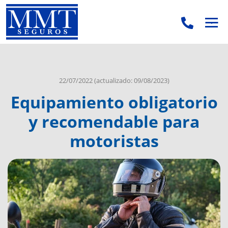
.
.
22/07/2022
(actualizado: 09/08/2023)
Equipamiento obligatorio
y recomendable para
motoristas