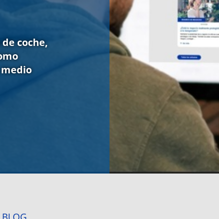
 de coche,
como
, medio
BLOG